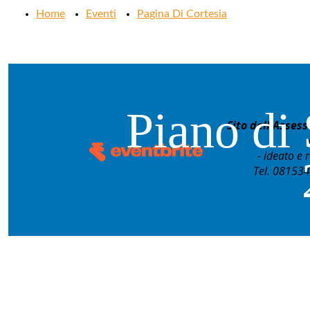
Home
Eventi
Pagina Di Cortesia
Piano di 
Sito dell'Asses
- ideato e 
Tel. 081534